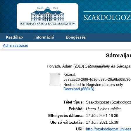
Kezdőlap
Információ
Böngészés
Adminisztráció
Sátoralja
Horváth, Ádám
(2013)
Sátoraljaújhely és Sárospa
Kézirat
5e3aae26-269f-4d3d-b28b-26a6bd68b360
Restricted to Registered users only
Download (886kB)
Tétel típus:
Szakdolgozat (Szakdolgoz
Feltöltő:
Users 1 nincs találat.
Elhelyezés dátuma:
17 Júni 2021 16:39
Utolsó változtatás:
17 Júni 2021 16:39
URI:
http://szakdolgozat.uni-es