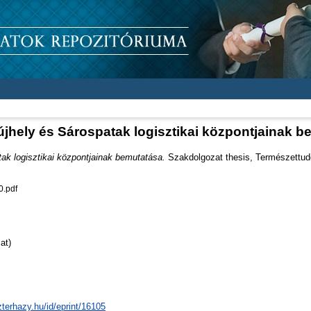
újhely és Sárospatak logisztikai központjainak 
tak logisztikai központjainak bemutatása.
Szakdolgozat thesis, Természettud
.pdf
at)
zterhazy.hu/id/eprint/16105