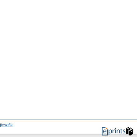
jlesztők
.