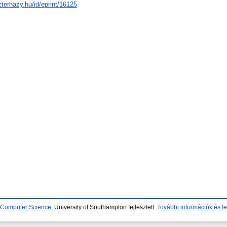
zterhazy.hu/id/eprint/16125
d Computer Science
, University of Southampton fejlesztett.
További információk és fe