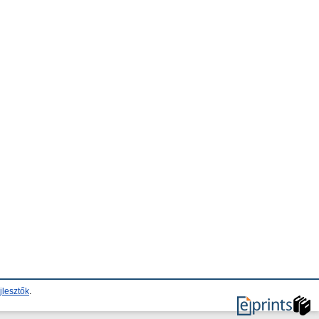
jlesztők
.