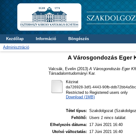
Kezdőlap
Információ
Böngészés
Adminisztráció
A Városgondozás Eger K
Valcsák, Evelin
(2013)
A Városgondozás Eger Kft
Társadalomtudományi Kar.
Kézirat
da726928-3df1-4443-90fb-ddb72bb4a5bc
Restricted to Registered users only
Download (1MB)
Tétel típus:
Szakdolgozat (Szakdolgoz
Feltöltő:
Users 1 nincs találat.
Elhelyezés dátuma:
17 Júni 2021 16:40
Utolsó változtatás:
17 Júni 2021 16:40