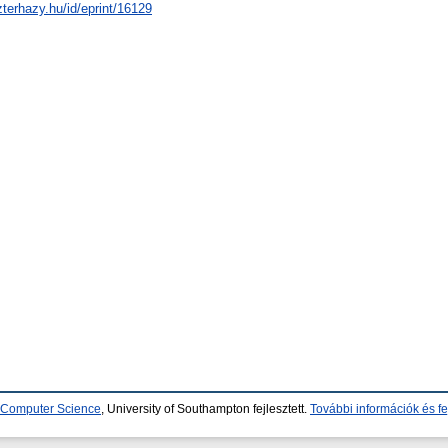
zterhazy.hu/id/eprint/16129
d Computer Science
, University of Southampton fejlesztett.
További információk és fe