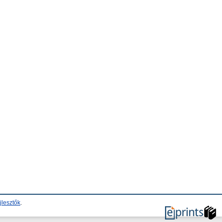
jlesztők
.