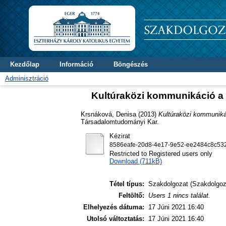
Kezdőlap
Információ
Böngészés
Adminisztráció
Kultúraközi kommunikáció a
Krsnáková, Denisa
(2013)
Kultúraközi kommuniká
Társadalomtudományi Kar.
Kézirat
8586eafe-20d8-4e17-9e52-ee2484c8c532
Restricted to Registered users only
Download (711kB)
Tétel típus:
Szakdolgozat (Szakdolgoz
Feltöltő:
Users 1 nincs találat.
Elhelyezés dátuma:
17 Júni 2021 16:40
Utolsó változtatás:
17 Júni 2021 16:40