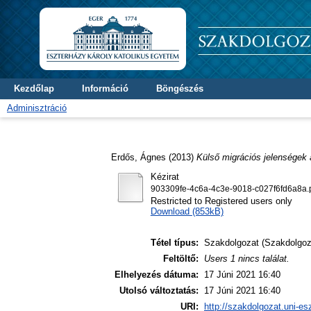
Kezdőlap
Információ
Böngészés
Adminisztráció
Erdős, Ágnes
(2013)
Külső migrációs jelenségek 
Kézirat
903309fe-4c6a-4c3e-9018-c027f6fd6a8a.
Restricted to Registered users only
Download (853kB)
Tétel típus:
Szakdolgozat (Szakdolgoz
Feltöltő:
Users 1 nincs találat.
Elhelyezés dátuma:
17 Júni 2021 16:40
Utolsó változtatás:
17 Júni 2021 16:40
URI:
http://szakdolgozat.uni-es