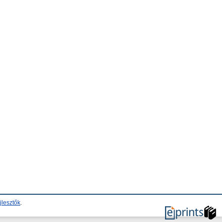
jlesztők
.