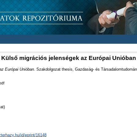
Külső migrációs jelenségek az Európai Unióban
az Európai Unióban.
Szakdolgozat thesis, Gazdaság- és Társadalomtudomány
pdf
at)
zterhazy.hu/id/eprint/16148