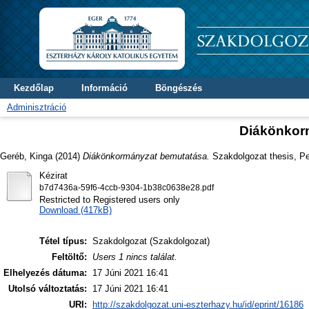
Kezdőlap
Információ
Böngészés
Adminisztráció
Diákönkor
Geréb, Kinga
(2014)
Diákönkormányzat bemutatása.
Szakdolgozat thesis, Pe
Kézirat
b7d7436a-59f6-4ccb-9304-1b38c0638e28.pdf
Restricted to Registered users only
Download (417kB)
Tétel típus:
Szakdolgozat (Szakdolgozat)
Feltöltő:
Users 1 nincs találat.
Elhelyezés dátuma:
17 Júni 2021 16:41
Utolsó változtatás:
17 Júni 2021 16:41
URI:
http://szakdolgozat.uni-eszterhazy.hu/id/eprint/16186