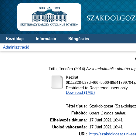
Kezdőlap
Információ
Böngészés
Adminisztráció
Tóth, Teodóra
(2014)
Az interkulturális oktatás t
Kézirat
0f11c328-b27d-466f-bb60-ff8d41899704.p
Restricted to Registered users only
Download (1MB)
Tétel típus:
Szakdolgozat (Szakdolgoz
Feltöltő:
Users 1 nincs találat.
Elhelyezés dátuma:
17 Júni 2021 16:41
Utolsó változtatás:
17 Júni 2021 16:41
URI:
http://szakdolgozat.uni-es