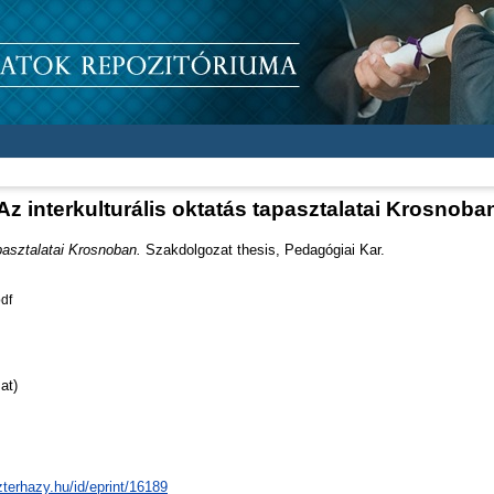
Az interkulturális oktatás tapasztalatai Krosnoba
apasztalatai Krosnoban.
Szakdolgozat thesis, Pedagógiai Kar.
df
at)
zterhazy.hu/id/eprint/16189