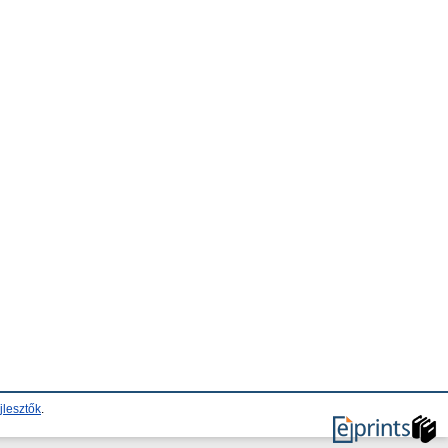
jlesztők
.