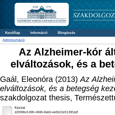
Kezdőlap
Információ
Böngészés
Adminisztráció
Az Alzheimer-kór ál
elváltozások, és a be
Gaál, Eleonóra
(2013)
Az Alzhei
elváltozások, és a betegség kez
szakdolgozat thesis, Természet
Kézirat
d2099bcf-d9fc-468b-8ab0-ee0b22e5139f.pdf