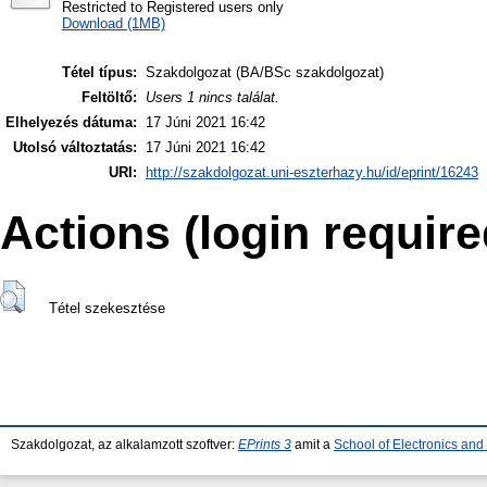
Restricted to Registered users only
Download (1MB)
Tétel típus:
Szakdolgozat (BA/BSc szakdolgozat)
Feltöltő:
Users 1 nincs találat.
Elhelyezés dátuma:
17 Júni 2021 16:42
Utolsó változtatás:
17 Júni 2021 16:42
URI:
http://szakdolgozat.uni-eszterhazy.hu/id/eprint/16243
Actions (login require
Tétel szekesztése
Szakdolgozat, az alkalamzott szoftver:
EPrints 3
amit a
School of Electronics an