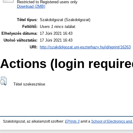
Restricted to Registered users only
Download (2MB)
Tétel típus:
Szakdolgozat (Szakdolgozat)
Feltöltő:
Users 1 nincs találat.
Elhelyezés dátuma:
17 Júni 2021 16:43
Utolsó változtatás:
17 Júni 2021 16:43
URI:
http://szakdolgozat.uni-eszterhazy.hu/id/eprint/16263
Actions (login require
Tétel szekesztése
Szakdolgozat, az alkalamzott szoftver:
EPrints 3
amit a
School of Electronics an