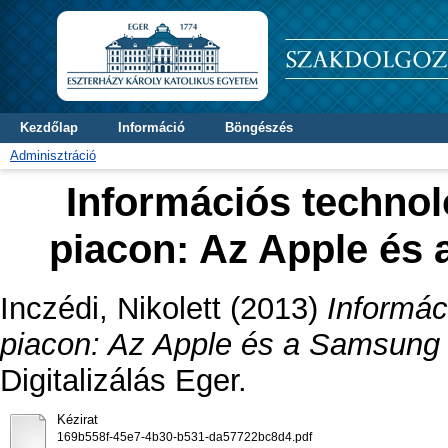
Kezdőlap
Információ
Böngészés
Adminisztráció
Információs technol
piacon: Az Apple és 
Inczédi, Nikolett
(2013)
Informác
piacon: Az Apple és a Samsung s
Digitalizálás Eger.
Kézirat
169b558f-45e7-4b30-b531-da57722bc8d4.pdf