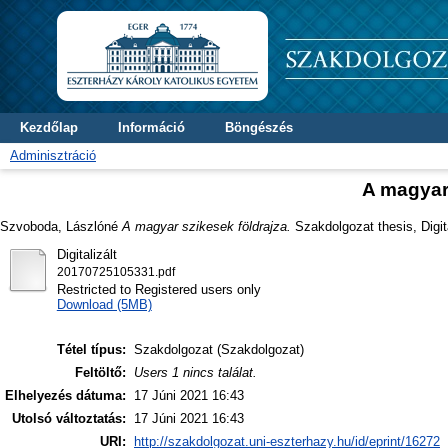
Kezdőlap
Információ
Böngészés
Adminisztráció
A magyar 
Szvoboda, Lászlóné
A magyar szikesek földrajza.
Szakdolgozat thesis, Digit
Digitalizált
20170725105331.pdf
Restricted to Registered users only
Download (5MB)
Tétel típus:
Szakdolgozat (Szakdolgozat)
Feltöltő:
Users 1 nincs találat.
Elhelyezés dátuma:
17 Júni 2021 16:43
Utolsó változtatás:
17 Júni 2021 16:43
URI:
http://szakdolgozat.uni-eszterhazy.hu/id/eprint/16272