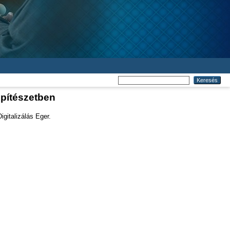
építészetben
gitalizálás Eger.