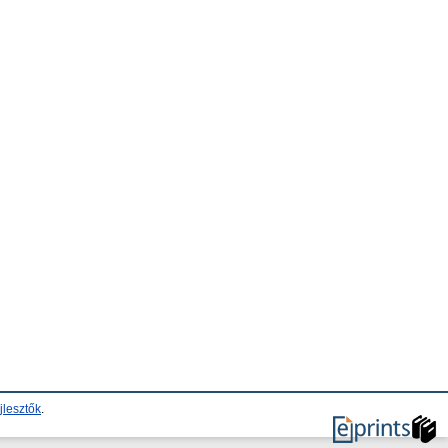
jlesztők
.