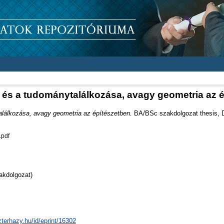
és a tudománytalálkozása, avagy geometria az 
lálkozása, avagy geometria az építészetben.
BA/BSc szakdolgozat thesis, Di
.pdf
akdolgozat)
zterhazy.hu/id/eprint/16302