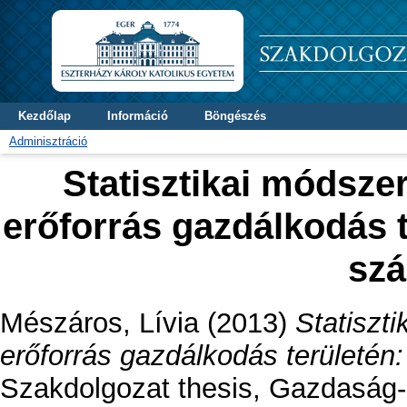
Kezdőlap
Információ
Böngészés
Adminisztráció
Statisztikai módsz
erőforrás gazdálkodás 
szá
Mészáros, Lívia
(2013)
Statiszt
erőforrás gazdálkodás területén
Szakdolgozat thesis, Gazdaság