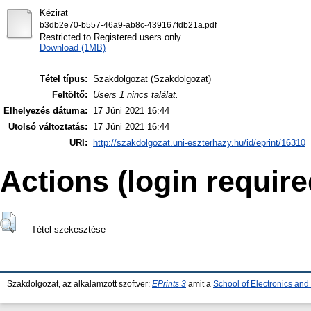
Kézirat
b3db2e70-b557-46a9-ab8c-439167fdb21a.pdf
Restricted to Registered users only
Download (1MB)
Tétel típus:
Szakdolgozat (Szakdolgozat)
Feltöltő:
Users 1 nincs találat.
Elhelyezés dátuma:
17 Júni 2021 16:44
Utolsó változtatás:
17 Júni 2021 16:44
URI:
http://szakdolgozat.uni-eszterhazy.hu/id/eprint/16310
Actions (login require
Tétel szekesztése
Szakdolgozat, az alkalamzott szoftver:
EPrints 3
amit a
School of Electronics an