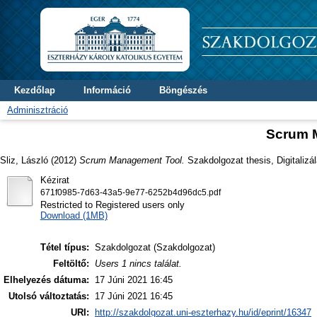
Kezdőlap
Információ
Böngészés
Adminisztráció
Scrum 
Sliz, László
(2012)
Scrum Management Tool.
Szakdolgozat thesis, Digitalizá
Kézirat
671f0985-7d63-43a5-9e77-6252b4d96dc5.pdf
Restricted to Registered users only
Download (1MB)
Tétel típus:
Szakdolgozat (Szakdolgozat)
Feltöltő:
Users 1 nincs találat.
Elhelyezés dátuma:
17 Júni 2021 16:45
Utolsó változtatás:
17 Júni 2021 16:45
URI:
http://szakdolgozat.uni-eszterhazy.hu/id/eprint/16347