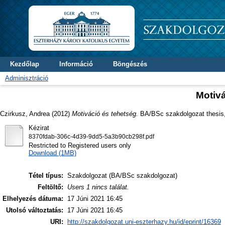
Kezdőlap
Információ
Böngészés
Adminisztráció
Motivá
Czirkusz, Andrea
(2012)
Motiváció és tehetség.
BA/BSc szakdolgozat thesis, 
Kézirat
8370fdab-306c-4d39-9dd5-5a3b90cb298f.pdf
Restricted to Registered users only
Download (1MB)
Tétel típus:
Szakdolgozat (BA/BSc szakdolgozat)
Feltöltő:
Users 1 nincs találat.
Elhelyezés dátuma:
17 Júni 2021 16:45
Utolsó változtatás:
17 Júni 2021 16:45
URI:
http://szakdolgozat.uni-eszterhazy.hu/id/eprint/16369