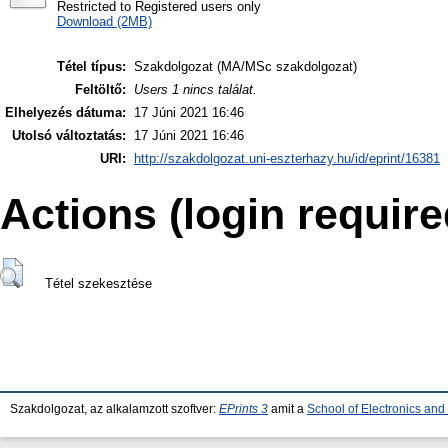
Restricted to Registered users only
Download (2MB)
Tétel típus:
Szakdolgozat (MA/MSc szakdolgozat)
Feltöltő:
Users 1 nincs találat.
Elhelyezés dátuma:
17 Júni 2021 16:46
Utolsó változtatás:
17 Júni 2021 16:46
URI:
http://szakdolgozat.uni-eszterhazy.hu/id/eprint/16381
Actions (login require
Tétel szekesztése
Szakdolgozat, az alkalamzott szoftver:
EPrints 3
amit a
School of Electronics an