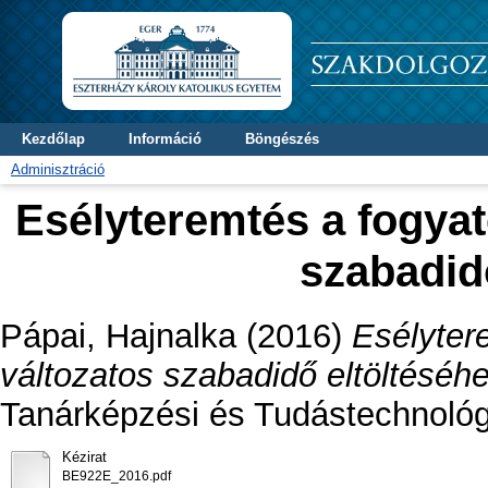
Kezdőlap
Információ
Böngészés
Adminisztráció
Esélyteremtés a fogyaté
szabadid
Pápai, Hajnalka
(2016)
Esélytere
változatos szabadidő eltöltéséhe
Tanárképzési és Tudástechnológi
Kézirat
BE922E_2016.pdf