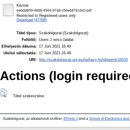
Kézirat
eebdd859-4689-4564-97a6-c56eb87b19c0.pdf
Restricted to Registered users only
Download (477kB)
Tétel típus:
Szakdolgozat (Szakdolgozat)
Feltöltő:
Users 1 nincs találat.
Elhelyezés dátuma:
17 Júni 2021 16:49
Utolsó változtatás:
17 Júni 2021 16:49
URI:
http://szakdolgozat.uni-eszterhazy.hu/id/eprint/16533
Actions (login require
Tétel szekesztése
Szakdolgozat, az alkalamzott szoftver:
EPrints 3
amit a
School of Electronics an