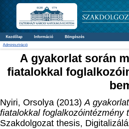
Kezdőlap
Információ
Böngészés
Adminisztráció
A gyakorlat során 
fiatalokkal foglalkoz
bem
Nyiri, Orsolya
(2013)
A gyakorla
fiatalokkal foglalkozóintézmén
Szakdolgozat thesis, Digitalizálá