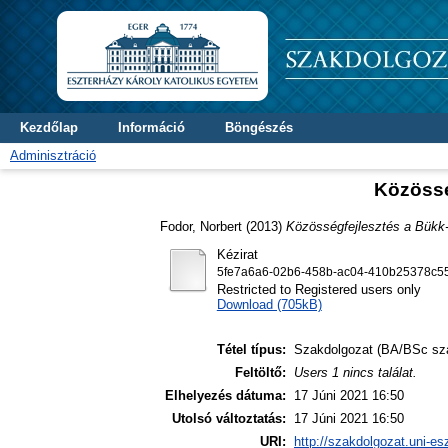
Kezdőlap
Információ
Böngészés
Adminisztráció
Közössé
Fodor, Norbert
(2013)
Közösségfejlesztés a Bükk
Kézirat
5fe7a6a6-02b6-458b-ac04-410b25378c55
Restricted to Registered users only
Download (705kB)
Tétel típus:
Szakdolgozat (BA/BSc sz
Feltöltő:
Users 1 nincs találat.
Elhelyezés dátuma:
17 Júni 2021 16:50
Utolsó változtatás:
17 Júni 2021 16:50
URI:
http://szakdolgozat.uni-es