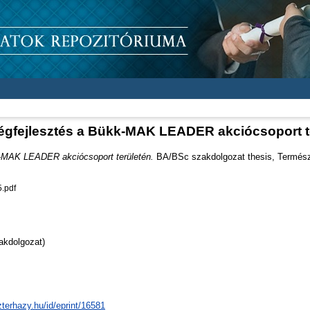
gfejlesztés a Bükk-MAK LEADER akciócsoport t
-MAK LEADER akciócsoport területén.
BA/BSc szakdolgozat thesis, Termész
.pdf
akdolgozat)
zterhazy.hu/id/eprint/16581