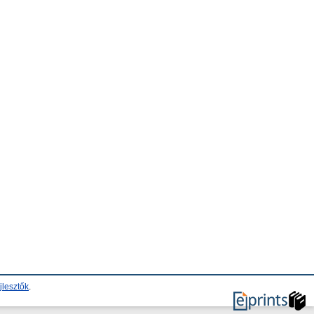
jlesztők
.