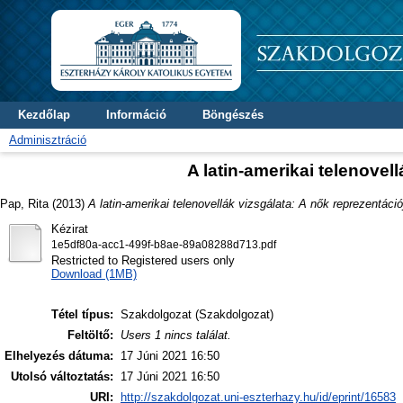
Kezdőlap
Információ
Böngészés
Adminisztráció
A latin-amerikai telenovel
Pap, Rita
(2013)
A latin-amerikai telenovellák vizsgálata: A nők reprezentáció
Kézirat
1e5df80a-acc1-499f-b8ae-89a08288d713.pdf
Restricted to Registered users only
Download (1MB)
Tétel típus:
Szakdolgozat (Szakdolgozat)
Feltöltő:
Users 1 nincs találat.
Elhelyezés dátuma:
17 Júni 2021 16:50
Utolsó változtatás:
17 Júni 2021 16:50
URI:
http://szakdolgozat.uni-eszterhazy.hu/id/eprint/16583