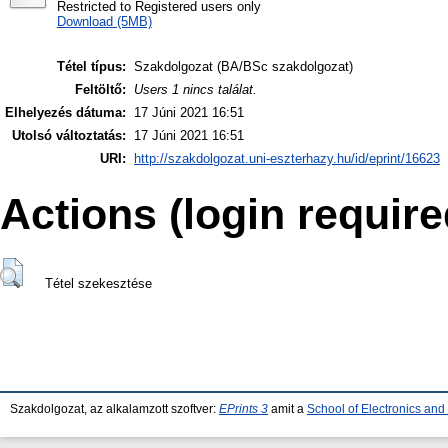
Restricted to Registered users only
Download (5MB)
Tétel típus:
Szakdolgozat (BA/BSc szakdolgozat)
Feltöltő:
Users 1 nincs találat.
Elhelyezés dátuma:
17 Júni 2021 16:51
Utolsó változtatás:
17 Júni 2021 16:51
URI:
http://szakdolgozat.uni-eszterhazy.hu/id/eprint/16623
Actions (login require
Tétel szekesztése
Szakdolgozat, az alkalamzott szoftver:
EPrints 3
amit a
School of Electronics an