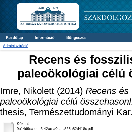
Kezdőlap
Információ
Böngészés
Adminisztráció
Recens és fosszili
paleoökológiai célú 
Imre, Nikolett
(2014)
Recens és f
paleoökológiai célú összehasonlí
thesis, Természettudományi Kar
Kézirat
9a14d9ea-dda3-42ae-a0ea-c858a82d418c.pdf