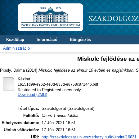
Kezdőlap
Információ
Böngészés
Adminisztráció
Miskolc fejlődése az 
Pipoly, Dalma
(2014)
Miskolc fejlődése az elmúlt 10 évben és napjainkban.
Sz
Kézirat
1b151d99-e962-4e0d-833d-e8758c871446.pdf
Restricted to Registered users only
Download (2MB)
Tétel típus:
Szakdolgozat (Szakdolgozat)
Feltöltő:
Users 1 nincs találat.
Elhelyezés dátuma:
17 Júni 2021 16:51
Utolsó változtatás:
17 Júni 2021 16:51
URI:
http://szakdolgozat.uni-eszterhazy.hu/id/eprint/16631