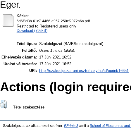
Eger.
Kézirat
6d6f8d3b-61c7-4466-a957-250cf2972a6a.pdf
Restricted to Registered users only
Download (796kB)
Tétel típus:
Szakdolgozat (BA/BSc szakdolgozat)
Feltöltő:
Users 1 nincs találat.
Elhelyezés dátuma:
17 Júni 2021 16:52
Utolsó változtatás:
17 Júni 2021 16:52
URI:
http://szakdolgozat.uni-eszterhazy.hu/id/eprint/16651
Actions (login require
Tétel szekesztése
Szakdolgozat, az alkalamzott szoftver:
EPrints 3
amit a
School of Electronics an