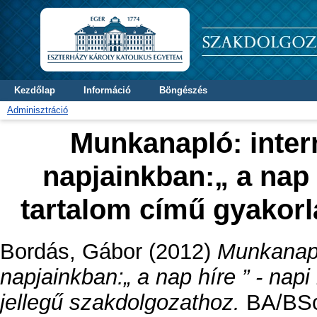
Kezdőlap
Információ
Böngészés
Adminisztráció
Munkanapló: inter
napjainkban:„ a nap
tartalom című gyakorl
Bordás, Gábor
(2012)
Munkanapl
napjainkban:„ a nap híre ” - nap
jellegű szakdolgozathoz.
BA/BSc 