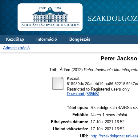
Kezdőlap
Információ
Böngészés
Adminisztráció
Peter Jackson
Tóth, Ádám
(2012)
Peter Jackson’s film interpret
Kézirat
815989dc-20ad-4d19-aa86-82218f6947ea
Restricted to Registered users only
Download (565kB)
Tétel típus:
Szakdolgozat (BA/BSc sz
Feltöltő:
Users 1 nincs találat.
Elhelyezés dátuma:
17 Júni 2021 16:52
Utolsó változtatás:
17 Júni 2021 16:52
URI:
http://szakdolgozat.uni-es