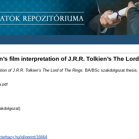
’s film interpretation of J.R.R. Tolkien’s The Lor
ation of J.R.R. Tolkien’s The Lord of The Rings.
BA/BSc szakdolgozat thesis, D
.pdf
akdolgozat)
zterhazy.hu/id/eprint/16664