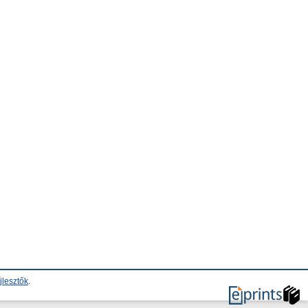
jlesztők
.