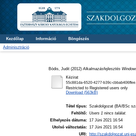
Kezdőlap
Információ
Böngészés
Adminisztráció
Bódis, Judit
(2012)
Alkalmazásfejlesztés Windows
Kézirat
55c881da-6520-4277-b39c-cbbab406ffee.
Restricted to Registered users only
Download (563kB)
Tétel típus:
Szakdolgozat (BA/BSc sz
Feltöltő:
Users 1 nincs találat.
Elhelyezés dátuma:
17 Júni 2021 16:54
Utolsó változtatás:
17 Júni 2021 16:54
URI:
http://szakdolgozat.uni-es