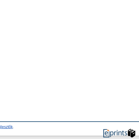
jlesztők
.