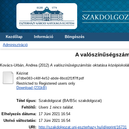
Kezdőlap
Információ
Böngészés
Adminisztráció
A valószínűségszám
Kovács-Urbán, Andrea
(2012)
A valószínűségszámítás oktatása középiskolá
Kézirat
d7dbe083-c48f-4e52-abde-8bcd2f1ff7ff.pdf
Restricted to Registered users only
Download (231kB)
Tétel típus:
Szakdolgozat (BA/BSc szakdolgozat)
Feltöltő:
Users 1 nincs találat.
Elhelyezés dátuma:
17 Júni 2021 16:54
Utolsó változtatás:
17 Júni 2021 16:54
URI:
http://szakdolgozat.uni-eszterhazy.hu/id/eprint/16731