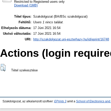
Restricted to Registered users only
Download (1MB)
Tétel típus:
Szakdolgozat (BA/BSc szakdolgozat)
Feltöltő:
Users 1 nincs találat.
Elhelyezés dátuma:
17 Júni 2021 16:54
Utolsó változtatás:
17 Júni 2021 16:54
URI:
http://szakdolgozat.uni-eszterhazy.hu/id/eprint/16748
Actions (login require
Tétel szekesztése
Szakdolgozat, az alkalamzott szoftver:
EPrints 3
amit a
School of Electronics an