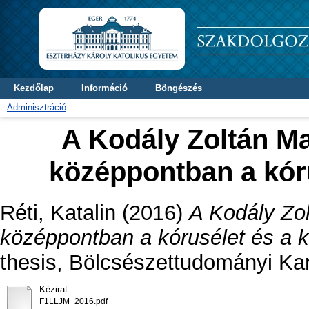
Kezdőlap
Információ
Böngészés
Adminisztráció
A Kodály Zoltán Ma
középpontban a kór
Réti, Katalin
(2016)
A Kodály Zol
középpontban a kórusélet és a 
thesis, Bölcsészettudományi Kar
Kézirat
F1LLJM_2016.pdf