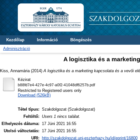
Kezdőlap
Információ
Böngészés
Adminisztráció
A logisztika és a marketin
Kiss, Annamária
(2014)
A logisztika és a marketing kapcsolata és a vevői el
Kézirat
b88fd7e4-427e-4c97-a0f2-41048df6257b.pdf
Restricted to Registered users only
Download (526kB)
Tétel típus:
Szakdolgozat (Szakdolgozat)
Feltöltő:
Users 1 nincs találat.
Elhelyezés dátuma:
17 Júni 2021 16:55
Utolsó változtatás:
17 Júni 2021 16:55
URI:
http://szakdolgozat.uni-eszterhazy.hu/id/eprint/16800