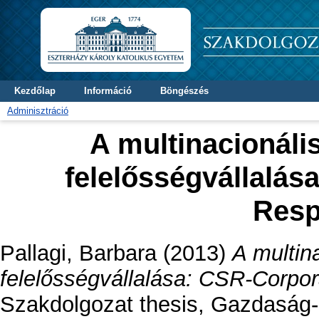
Kezdőlap
Információ
Böngészés
Adminisztráció
A multinacionális
felelősségvállalás
Resp
Pallagi, Barbara
(2013)
A multina
felelősségvállalása: CSR-Corpora
Szakdolgozat thesis, Gazdaság