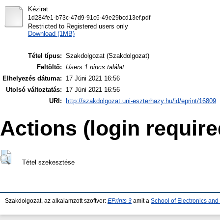
Kézirat
1d284fe1-b73c-47d9-91c6-49e29bcd13ef.pdf
Restricted to Registered users only
Download (1MB)
Tétel típus:
Szakdolgozat (Szakdolgozat)
Feltöltő:
Users 1 nincs találat.
Elhelyezés dátuma:
17 Júni 2021 16:56
Utolsó változtatás:
17 Júni 2021 16:56
URI:
http://szakdolgozat.uni-eszterhazy.hu/id/eprint/16809
Actions (login require
Tétel szekesztése
Szakdolgozat, az alkalamzott szoftver:
EPrints 3
amit a
School of Electronics an