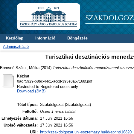
Kezdőlap
Információ
Böngészés
Adminisztráció
Turisztikai desztinációs mened
Borosné Szász, Móika
(2014)
Turisztikai desztinációs menedzsment szerve
Kézirat
0ac75929-b8bc-44c1-accd-393e0a57168f.pdf
Restricted to Registered users only
Download (3MB)
Tétel típus:
Szakdolgozat (Szakdolgozat)
Feltöltő:
Users 1 nincs találat.
Elhelyezés dátuma:
17 Júni 2021 16:56
Utolsó változtatás:
17 Júni 2021 16:56
URI:
http://szakdolgozat.uni-eszterhazy.hu/id/eprint/16820