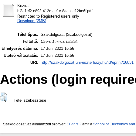
Kézirat
bf8a1ef2-e893-412e-ae1e-8aacee12be6f.pdf
Restricted to Registered users only
Download (2MB)
Tétel típus:
Szakdolgozat (Szakdolgozat)
Feltöltő:
Users 1 nincs találat.
Elhelyezés dátuma:
17 Júni 2021 16:56
Utolsó változtatás:
17 Júni 2021 16:56
URI:
http://szakdolgozat.uni-eszterhazy.hu/id/eprint/16831
Actions (login require
Tétel szekesztése
Szakdolgozat, az alkalamzott szoftver:
EPrints 3
amit a
School of Electronics an