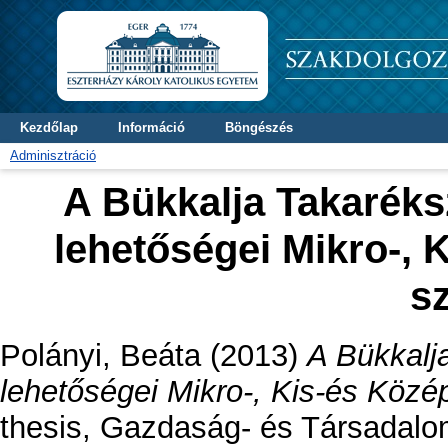
Kezdőlap
Információ
Böngészés
Adminisztráció
A Bükkalja Takaréks
lehetőségei Mikro-, 
s
Polányi, Beáta
(2013)
A Bükkalj
lehetőségei Mikro-, Kis-és Közé
thesis, Gazdaság- és Társadalo