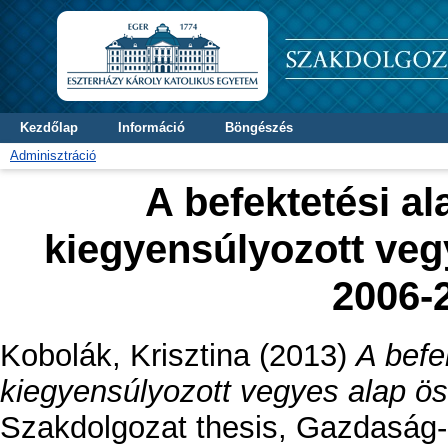
Kezdőlap
Információ
Böngészés
Adminisztráció
A befektetési a
kiegyensúlyozott veg
2006-
Kobolák, Krisztina
(2013)
A befe
kiegyensúlyozott vegyes alap ö
Szakdolgozat thesis, Gazdaság