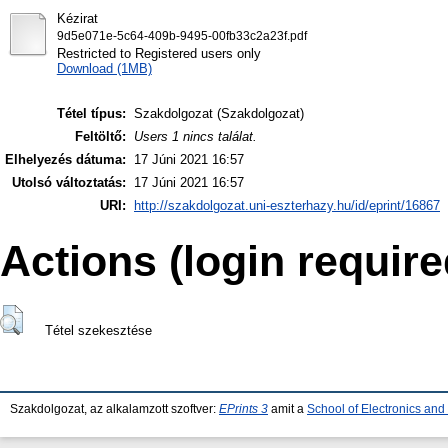
Kézirat
9d5e071e-5c64-409b-9495-00fb33c2a23f.pdf
Restricted to Registered users only
Download (1MB)
Tétel típus:
Szakdolgozat (Szakdolgozat)
Feltöltő:
Users 1 nincs találat.
Elhelyezés dátuma:
17 Júni 2021 16:57
Utolsó változtatás:
17 Júni 2021 16:57
URI:
http://szakdolgozat.uni-eszterhazy.hu/id/eprint/16867
Actions (login require
Tétel szekesztése
Szakdolgozat, az alkalamzott szoftver:
EPrints 3
amit a
School of Electronics an