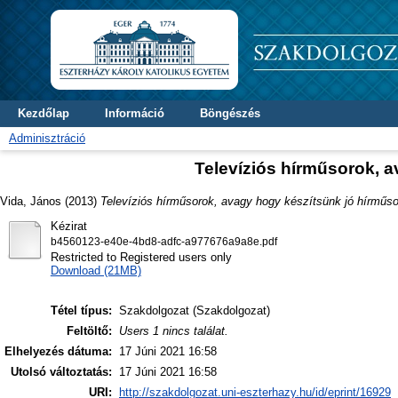
Kezdőlap
Információ
Böngészés
Adminisztráció
Televíziós hírműsorok, a
Vida, János
(2013)
Televíziós hírműsorok, avagy hogy készítsünk jó hírműso
Kézirat
b4560123-e40e-4bd8-adfc-a977676a9a8e.pdf
Restricted to Registered users only
Download (21MB)
Tétel típus:
Szakdolgozat (Szakdolgozat)
Feltöltő:
Users 1 nincs találat.
Elhelyezés dátuma:
17 Júni 2021 16:58
Utolsó változtatás:
17 Júni 2021 16:58
URI:
http://szakdolgozat.uni-eszterhazy.hu/id/eprint/16929