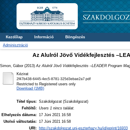
Kezdőlap
Információ
Böngészés
Adminisztráció
Az Alulról Jövő Vidékfejlesztés –
Simon, Gábor
(2013)
Az Alulról Jövő Vidékfejlesztés –LEADER Program Ma
Kézirat
2f47b438-6445-4ec5-8781-325d3ebae2a7.pdf
Restricted to Registered users only
Download (1MB)
Tétel típus:
Szakdolgozat (Szakdolgozat)
Feltöltő:
Users 1 nincs találat.
Elhelyezés dátuma:
17 Júni 2021 16:58
Utolsó változtatás:
17 Júni 2021 16:58
URI:
http://szakdolgozat.uni-eszterhazy.hu/id/eprint/16933