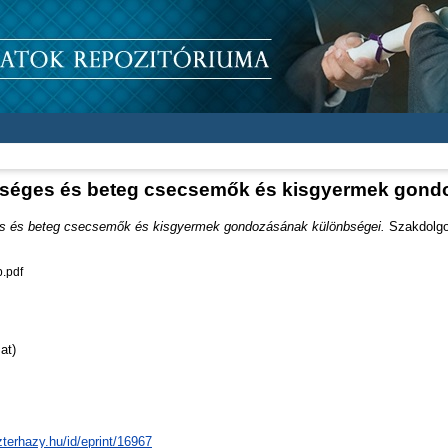
zséges és beteg csecsemők és kisgyermek gond
s és beteg csecsemők és kisgyermek gondozásának különbségei.
Szakdolgoz
.pdf
at)
zterhazy.hu/id/eprint/16967