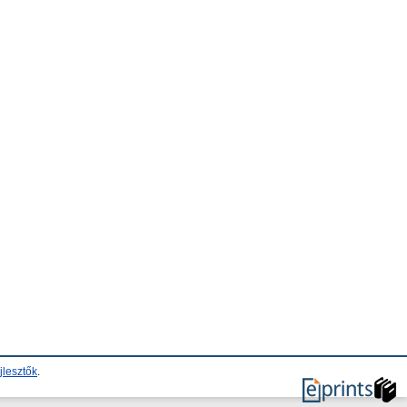
jlesztők
.