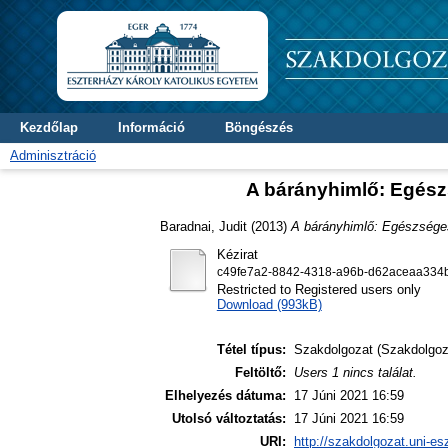
Kezdőlap
Információ
Böngészés
Adminisztráció
A bárányhimlő: Egés
Baradnai, Judit
(2013)
A bárányhimlő: Egészsége
Kézirat
c49fe7a2-8842-4318-a96b-d62aceaa334b
Restricted to Registered users only
Download (993kB)
Tétel típus:
Szakdolgozat (Szakdolgoz
Feltöltő:
Users 1 nincs találat.
Elhelyezés dátuma:
17 Júni 2021 16:59
Utolsó változtatás:
17 Júni 2021 16:59
URI:
http://szakdolgozat.uni-es