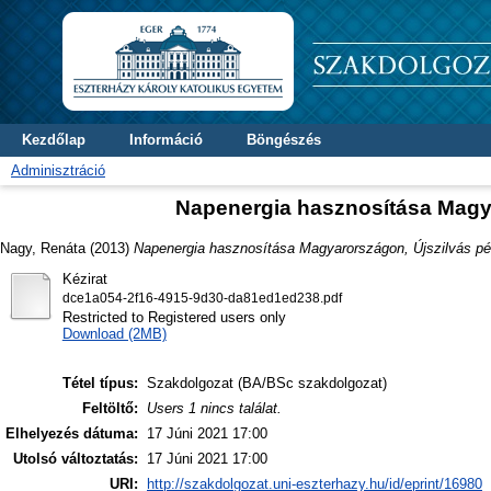
Kezdőlap
Információ
Böngészés
Adminisztráció
Napenergia hasznosítása Magya
Nagy, Renáta
(2013)
Napenergia hasznosítása Magyarországon, Újszilvás pél
Kézirat
dce1a054-2f16-4915-9d30-da81ed1ed238.pdf
Restricted to Registered users only
Download (2MB)
Tétel típus:
Szakdolgozat (BA/BSc szakdolgozat)
Feltöltő:
Users 1 nincs találat.
Elhelyezés dátuma:
17 Júni 2021 17:00
Utolsó változtatás:
17 Júni 2021 17:00
URI:
http://szakdolgozat.uni-eszterhazy.hu/id/eprint/16980