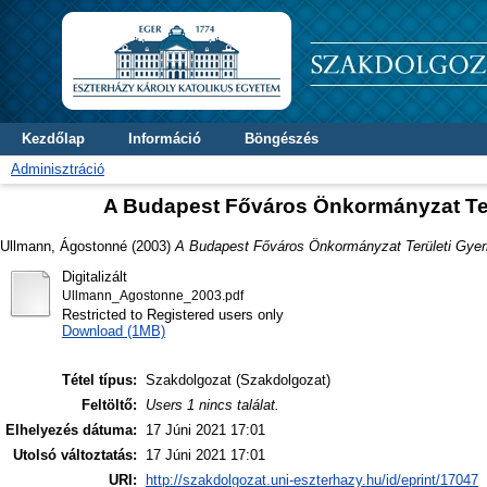
Kezdőlap
Információ
Böngészés
Adminisztráció
A Budapest Főváros Önkormányzat Te
Ullmann, Ágostonné
(2003)
A Budapest Főváros Önkormányzat Területi Gye
Digitalizált
Ullmann_Agostonne_2003.pdf
Restricted to Registered users only
Download (1MB)
Tétel típus:
Szakdolgozat (Szakdolgozat)
Feltöltő:
Users 1 nincs találat.
Elhelyezés dátuma:
17 Júni 2021 17:01
Utolsó változtatás:
17 Júni 2021 17:01
URI:
http://szakdolgozat.uni-eszterhazy.hu/id/eprint/17047