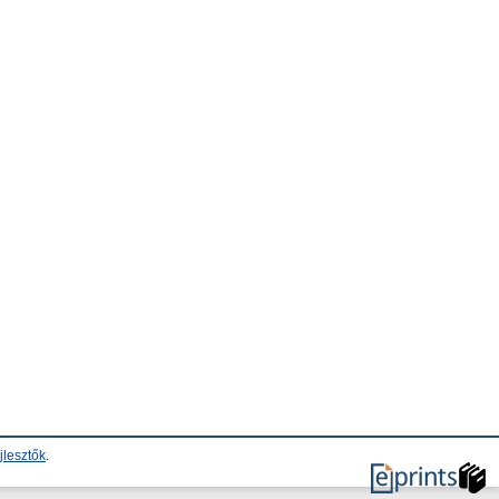
jlesztők
.