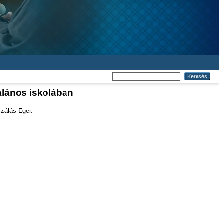
alános iskolában
izálás Eger.