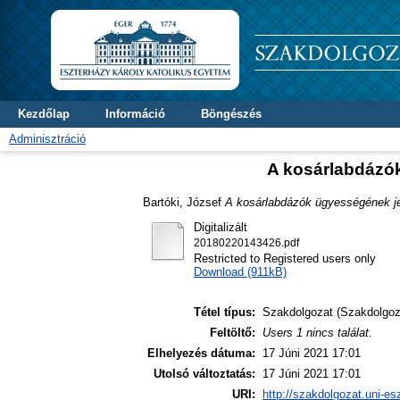
Kezdőlap
Információ
Böngészés
Adminisztráció
A kosárlabdázók
Bartóki, József
A kosárlabdázók ügyességének jel
Digitalizált
20180220143426.pdf
Restricted to Registered users only
Download (911kB)
Tétel típus:
Szakdolgozat (Szakdolgoz
Feltöltő:
Users 1 nincs találat.
Elhelyezés dátuma:
17 Júni 2021 17:01
Utolsó változtatás:
17 Júni 2021 17:01
URI:
http://szakdolgozat.uni-es