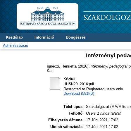
Kezdőlap
Információ
Böngészés
Adminisztráció
Intézményi peda
Ignéczi, Henrietta
(2016)
Intézményi pedagógiai p
Kar.
Kézirat
HHSN29_2016.pdf
Restricted to Registered users only
Download (591kB)
Tétel típus:
Szakdolgozat (MA/MSc sz
Feltöltő:
Users 1 nincs találat.
Elhelyezés dátuma:
17 Júni 2021 17:02
Utolsó változtatás:
17 Júni 2021 17:02