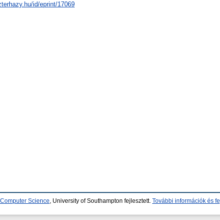
zterhazy.hu/id/eprint/17069
d Computer Science
, University of Southampton fejlesztett.
További információk és fe