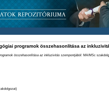
gógiai programok összehasonlítása az inkluzivit
rogramok összehasonlítása az inkluzivitás szempontjából.
MA/MSc szakdolgoz
akdolgozat)