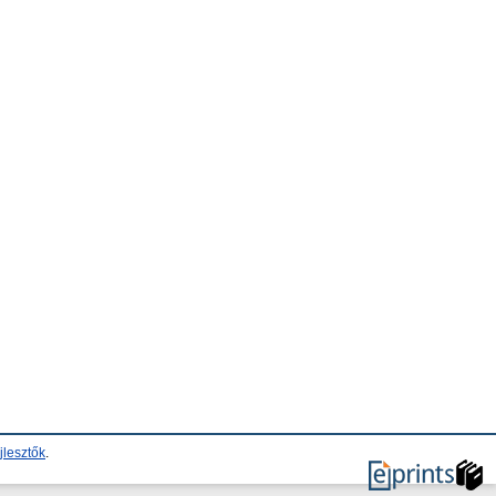
jlesztők
.