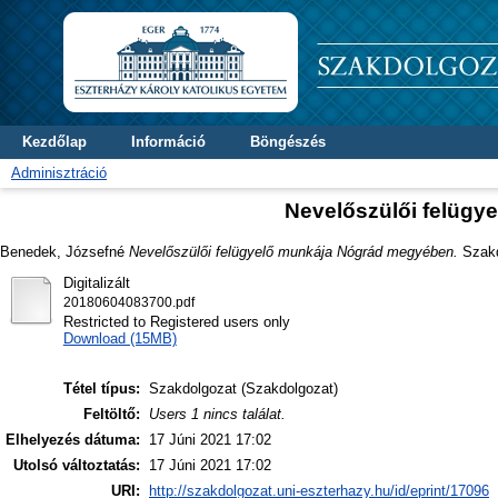
Kezdőlap
Információ
Böngészés
Adminisztráció
Nevelőszülői felüg
Benedek, Józsefné
Nevelőszülői felügyelő munkája Nógrád megyében.
Szakdo
Digitalizált
20180604083700.pdf
Restricted to Registered users only
Download (15MB)
Tétel típus:
Szakdolgozat (Szakdolgozat)
Feltöltő:
Users 1 nincs találat.
Elhelyezés dátuma:
17 Júni 2021 17:02
Utolsó változtatás:
17 Júni 2021 17:02
URI:
http://szakdolgozat.uni-eszterhazy.hu/id/eprint/17096