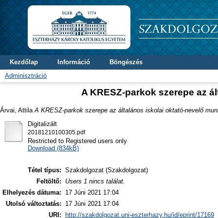
Kezdőlap
Információ
Böngészés
Adminisztráció
A KRESZ-parkok szerepe az ál
Árvai, Attila
A KRESZ-parkok szerepe az általános iskolai oktató-nevelő mu
Digitalizált
20181210100305.pdf
Restricted to Registered users only
Download (834kB)
Tétel típus:
Szakdolgozat (Szakdolgozat)
Feltöltő:
Users 1 nincs találat.
Elhelyezés dátuma:
17 Júni 2021 17:04
Utolsó változtatás:
17 Júni 2021 17:04
URI:
http://szakdolgozat.uni-eszterhazy.hu/id/eprint/17169