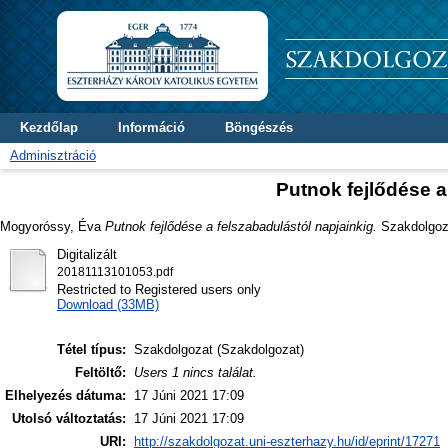
Kezdőlap
Információ
Böngészés
Adminisztráció
Putnok fejlődése a
Mogyoróssy, Éva
Putnok fejlődése a felszabadulástól napjainkig.
Szakdolgozat
Digitalizált
20181113101053.pdf
Restricted to Registered users only
Download (33MB)
Tétel típus:
Szakdolgozat (Szakdolgozat)
Feltöltő:
Users 1 nincs találat.
Elhelyezés dátuma:
17 Júni 2021 17:09
Utolsó változtatás:
17 Júni 2021 17:09
URI:
http://szakdolgozat.uni-eszterhazy.hu/id/eprint/17271