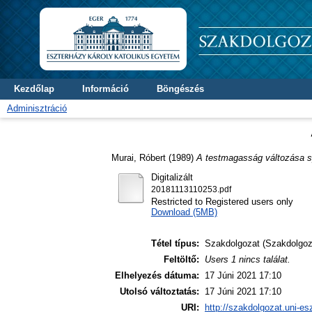
Kezdőlap
Információ
Böngészés
Adminisztráció
Murai, Róbert
(1989)
A testmagasság változása sp
Digitalizált
20181113110253.pdf
Restricted to Registered users only
Download (5MB)
Tétel típus:
Szakdolgozat (Szakdolgoz
Feltöltő:
Users 1 nincs találat.
Elhelyezés dátuma:
17 Júni 2021 17:10
Utolsó változtatás:
17 Júni 2021 17:10
URI:
http://szakdolgozat.uni-es