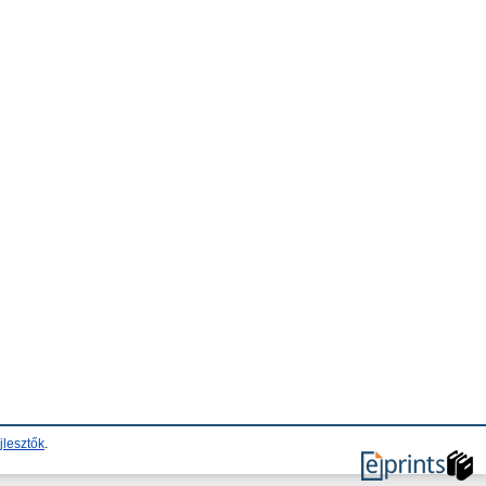
jlesztők
.