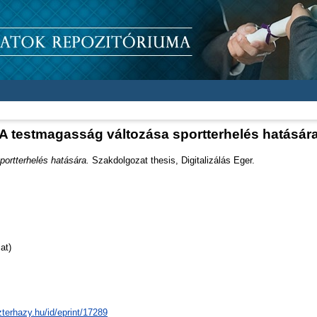
A testmagasság változása sportterhelés hatásár
ortterhelés hatására.
Szakdolgozat thesis, Digitalizálás Eger.
at)
zterhazy.hu/id/eprint/17289