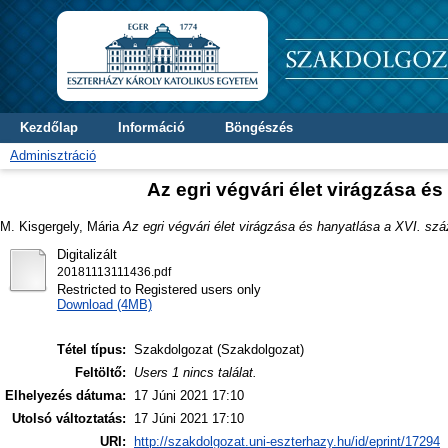
Kezdőlap
Információ
Böngészés
Adminisztráció
Az egri végvári élet virágzása é
M. Kisgergely, Mária
Az egri végvári élet virágzása és hanyatlása a XVI. sz
Digitalizált
20181113111436.pdf
Restricted to Registered users only
Download (4MB)
Tétel típus:
Szakdolgozat (Szakdolgozat)
Feltöltő:
Users 1 nincs találat.
Elhelyezés dátuma:
17 Júni 2021 17:10
Utolsó változtatás:
17 Júni 2021 17:10
URI:
http://szakdolgozat.uni-eszterhazy.hu/id/eprint/17294