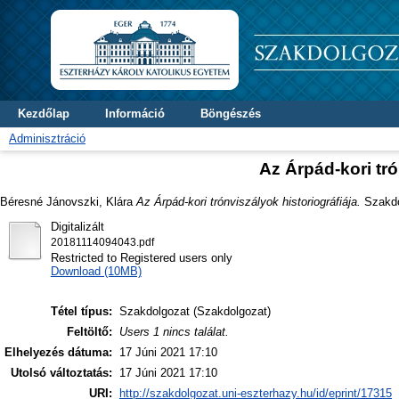
Kezdőlap
Információ
Böngészés
Adminisztráció
Az Árpád-kori tró
Béresné Jánovszki, Klára
Az Árpád-kori trónviszályok historiográfiája.
Szakdol
Digitalizált
20181114094043.pdf
Restricted to Registered users only
Download (10MB)
Tétel típus:
Szakdolgozat (Szakdolgozat)
Feltöltő:
Users 1 nincs találat.
Elhelyezés dátuma:
17 Júni 2021 17:10
Utolsó változtatás:
17 Júni 2021 17:10
URI:
http://szakdolgozat.uni-eszterhazy.hu/id/eprint/17315