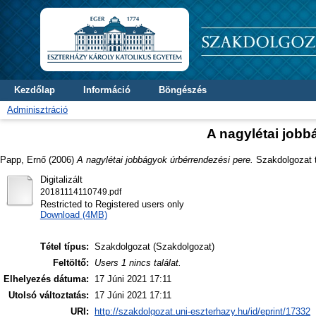
Kezdőlap
Információ
Böngészés
Adminisztráció
A nagylétai jobb
Papp, Ernő
(2006)
A nagylétai jobbágyok úrbérrendezési pere.
Szakdolgozat th
Digitalizált
20181114110749.pdf
Restricted to Registered users only
Download (4MB)
Tétel típus:
Szakdolgozat (Szakdolgozat)
Feltöltő:
Users 1 nincs találat.
Elhelyezés dátuma:
17 Júni 2021 17:11
Utolsó változtatás:
17 Júni 2021 17:11
URI:
http://szakdolgozat.uni-eszterhazy.hu/id/eprint/17332