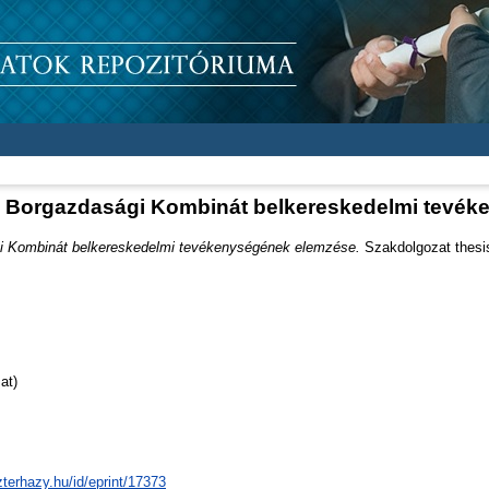
ki Borgazdasági Kombinát belkereskedelmi tevé
gi Kombinát belkereskedelmi tevékenységének elemzése.
Szakdolgozat thesis,
at)
zterhazy.hu/id/eprint/17373