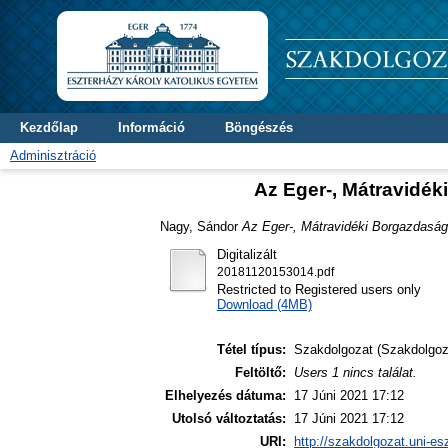
Kezdőlap
Információ
Böngészés
Adminisztráció
Az Eger-, Mátravidé
Nagy, Sándor
Az Eger-, Mátravidéki Borgazdasá
Digitalizált
20181120153014.pdf
Restricted to Registered users only
Download (4MB)
Tétel típus:
Szakdolgozat (Szakdolgoz
Feltöltő:
Users 1 nincs találat.
Elhelyezés dátuma:
17 Júni 2021 17:12
Utolsó változtatás:
17 Júni 2021 17:12
URI:
http://szakdolgozat.uni-es