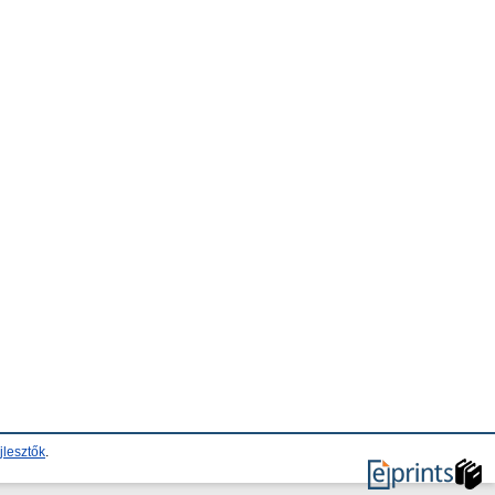
jlesztők
.