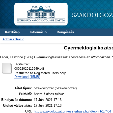
Kezdőlap
Információ
Böngészés
Adminisztráció
Gyermekfoglalkozáso
Léder, Lászlóné
(1986)
Gyermekfoglalkozások szervezése az úttörőházban.
S
Digitalizált
08092020112949.pdf
Restricted to Registered users only
Download (15MB)
Tétel típus:
Szakdolgozat (Szakdolgozat)
Feltöltő:
Users 1 nincs találat.
Elhelyezés dátuma:
17 Júni 2021 17:13
Utolsó változtatás:
17 Júni 2021 17:13
URI:
http://szakdolgozat.uni-eszterhazy.hu/id/eprint/17404