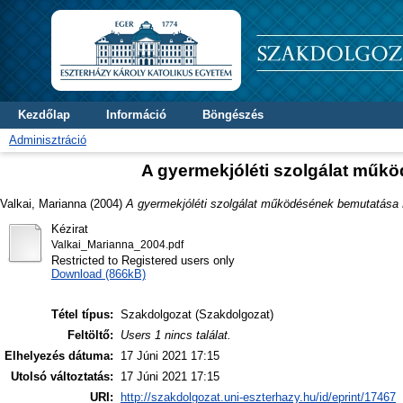
Kezdőlap
Információ
Böngészés
Adminisztráció
A gyermekjóléti szolgálat műk
Valkai, Marianna
(2004)
A gyermekjóléti szolgálat működésének bemutatása 
Kézirat
Valkai_Marianna_2004.pdf
Restricted to Registered users only
Download (866kB)
Tétel típus:
Szakdolgozat (Szakdolgozat)
Feltöltő:
Users 1 nincs találat.
Elhelyezés dátuma:
17 Júni 2021 17:15
Utolsó változtatás:
17 Júni 2021 17:15
URI:
http://szakdolgozat.uni-eszterhazy.hu/id/eprint/17467