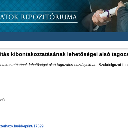
itás kibontakoztatásának lehetőségei alsó tago
ontakoztatásának lehetőségei alsó tagozatos osztályokban.
Szakdolgozat thes
at)
zterhazy.hu/id/eprint/17529