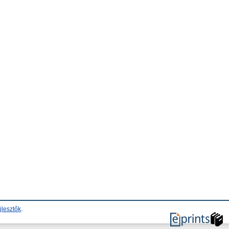
jlesztők
.