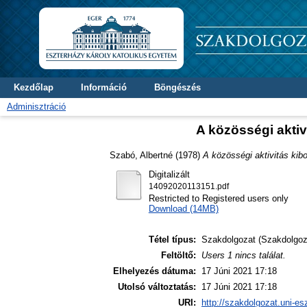
Kezdőlap
Információ
Böngészés
Adminisztráció
A közösségi aktiv
Szabó, Albertné
(1978)
A közösségi aktivitás kib
Digitalizált
14092020113151.pdf
Restricted to Registered users only
Download (14MB)
Tétel típus:
Szakdolgozat (Szakdolgoz
Feltöltő:
Users 1 nincs találat.
Elhelyezés dátuma:
17 Júni 2021 17:18
Utolsó változtatás:
17 Júni 2021 17:18
URI:
http://szakdolgozat.uni-es