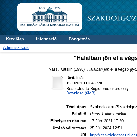
Kezdőlap
Információ
Böngészés
Adminisztráció
"Halálban jön el a vé
Vass, Katalin
(1996)
"Halálban jön el a végső gy
Digitalizált
15092020111645.pdf
Restricted to Registered users only
Download (6MB)
Tétel típus:
Szakdolgozat (Szakdolgoz
Feltöltő:
Users 1 nincs találat.
Elhelyezés dátuma:
17 Júni 2021 17:20
Utolsó változtatás:
25 Júli 2024 12:51
URI:
http://szakdolgozat.uni-es