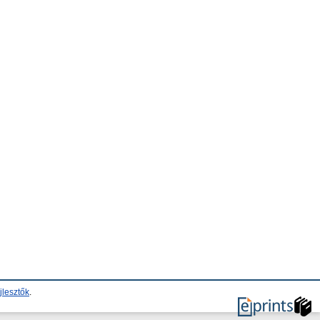
jlesztők
.