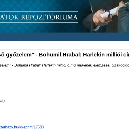
gső győzelem" - Bohumil Hrabal: Harlekin milliói
őzelem" - Bohumil Hrabal: Harlekin milliói című művének elemzése.
Szakdolgoz
at)
zterhazy.hu/id/eprint/17583