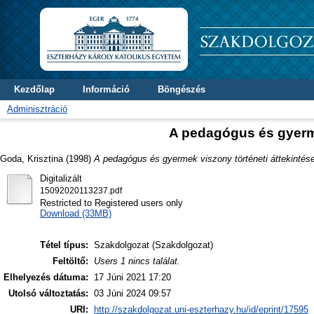
Kezdőlap
Információ
Böngészés
Adminisztráció
A pedagógus és gyerme
Goda, Krisztina
(1998)
A pedagógus és gyermek viszony történeti áttekintése
Digitalizált
15092020113237.pdf
Restricted to Registered users only
Download (33MB)
Tétel típus:
Szakdolgozat (Szakdolgozat)
Feltöltő:
Users 1 nincs találat.
Elhelyezés dátuma:
17 Júni 2021 17:20
Utolsó változtatás:
03 Júni 2024 09:57
URI:
http://szakdolgozat.uni-eszterhazy.hu/id/eprint/17595