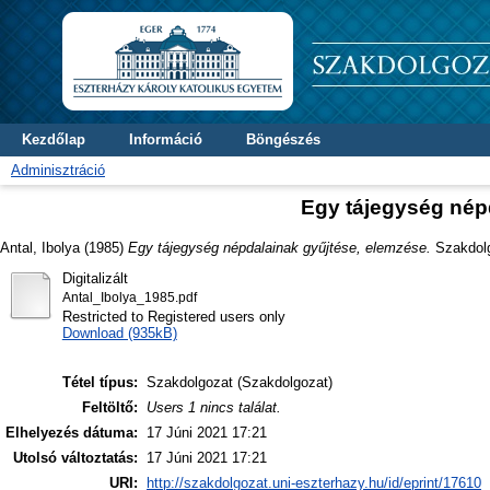
Kezdőlap
Információ
Böngészés
Adminisztráció
Egy tájegység nép
Antal, Ibolya
(1985)
Egy tájegység népdalainak gyűjtése, elemzése.
Szakdolgo
Digitalizált
Antal_Ibolya_1985.pdf
Restricted to Registered users only
Download (935kB)
Tétel típus:
Szakdolgozat (Szakdolgozat)
Feltöltő:
Users 1 nincs találat.
Elhelyezés dátuma:
17 Júni 2021 17:21
Utolsó változtatás:
17 Júni 2021 17:21
URI:
http://szakdolgozat.uni-eszterhazy.hu/id/eprint/17610